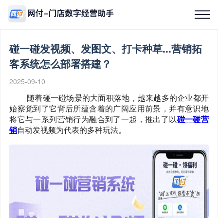
碰一碰发视频、发图文、打卡种草...营销拓
首页
客系统怎么部署搭建？
2025-09-10
产品中心
随着碰一碰场景的大面积落地，越来越多的企业都开
始察觉到了它背后所蕴含着的广阔应用前景，并有意识地
本地生活服务
将它与一系列营销行为融合到了一起，推出了以
碰一碰营
销
自动发视频为代表的多种玩法。
全国招募
OEM定制
经典案例