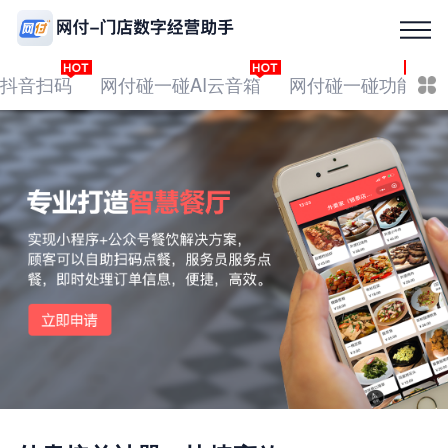
抖音扫码
网付碰一碰AI云音箱
网付碰一碰功能
首页
产品中心
本地生活服务
全国招募
OEM定制
经典案例