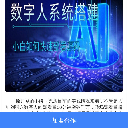
新闻动态
关于我们
网付资质
撇开别的不谈，光从目前的实践情况来看，不管是去
年刘强东数字人的观看量30分钟突破千万，整场观看量超
2000万，带动成交额超5000万元，还是最近罗永浩数字人
加盟合作
直播的开播26分钟，GMV就超过了本人直播1小时的带货
金额和最终GMV突破5500万元，都不难发现，AI数字人在